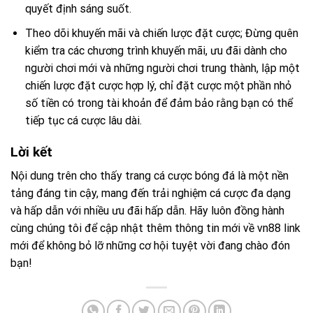
quyết định sáng suốt.
Theo dõi khuyến mãi và chiến lược đặt cược; Đừng quên
kiểm tra các chương trình khuyến mãi, ưu đãi dành cho
người chơi mới và những người chơi trung thành, lập một
chiến lược đặt cược hợp lý, chỉ đặt cược một phần nhỏ
số tiền có trong tài khoản để đảm bảo rằng bạn có thể
tiếp tục cá cược lâu dài.
Lời kết
Nội dung trên cho thấy trang cá cược bóng đá là một nền
tảng đáng tin cậy, mang đến trải nghiệm cá cược đa dạng
và hấp dẫn với nhiều ưu đãi hấp dẫn. Hãy luôn đồng hành
cùng chúng tôi để cập nhật thêm thông tin mới về vn88 link
mới để không bỏ lỡ những cơ hội tuyệt vời đang chào đón
bạn!