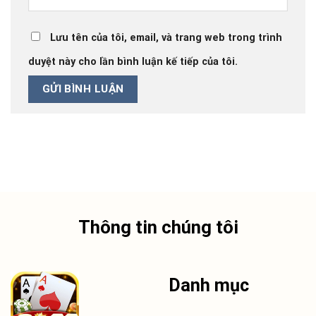
Lưu tên của tôi, email, và trang web trong trình
duyệt này cho lần bình luận kế tiếp của tôi.
Thông tin chúng tôi
Danh mục