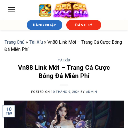
Skip
to
content
ĐĂNG NHẬP
ĐĂNG KÝ
Trang Chủ
»
Tài Xỉu
»
Vn88 Link Mới – Trang Cá Cược Bóng
Đá Miễn Phí
TÀI XỈU
Vn88 Link Mới – Trang Cá Cược
Bóng Đá Miễn Phí
POSTED ON
10 THÁNG 9, 2024
BY
ADMIN
10
Th9