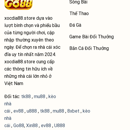
Sòng Bài
Thể Thao
xocdia88.store dựa vào
Đá Gà
lượt bình chọn và phiếu bầu
của từng người chơi, cập
Game Bài Đổi Thưởng
nhập thường xuyên theo
ngày. Để chọn ra nhà cái xóc
Bắn Cá Đổi Thưởng
đĩa uy tín nhất năm 2024.
xocdia88.store cung cấp
các thông tin hữu ích về
những nhà cái lớn nhỏ ở
Việt Nam
Đối tác:
tk88
,
mu88
,
kèo
nhà
cái
,
ev88
,
u888
,
tk88
,
mu88
,
8xbet
,
kèo
nhà
cái
,
Go88
,
Xin88
,
ev88
,
U888