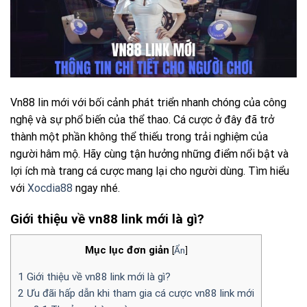
Vn88 lin mới với bối cảnh phát triển nhanh chóng của công
nghệ và sự phổ biến của thể thao. Cá cược ở đây đã trở
thành một phần không thể thiếu trong trải nghiệm của
người hâm mộ. Hãy cùng tận hưởng những điểm nổi bật và
lợi ích mà trang cá cược mang lại cho người dùng. Tìm hiểu
với
Xocdia88
ngay nhé.
Giới thiệu về vn88 link mới là gì?
Mục lục đơn giản
[
Ẩn
]
1
Giới thiệu về vn88 link mới là gì?
2
Ưu đãi hấp dẫn khi tham gia cá cược vn88 link mới