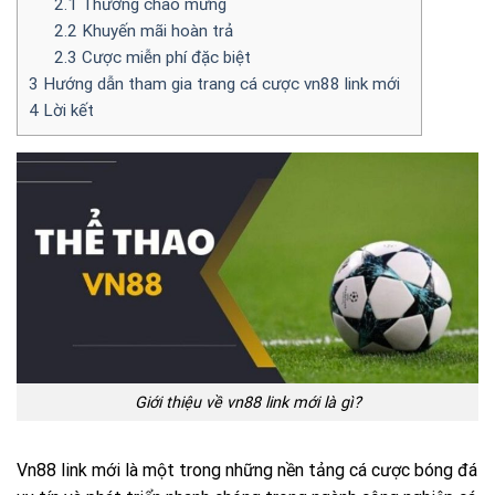
2.1
Thưởng chào mừng
2.2
Khuyến mãi hoàn trả
2.3
Cược miễn phí đặc biệt
3
Hướng dẫn tham gia trang cá cược vn88 link mới
4
Lời kết
Giới thiệu về vn88 link mới là gì?
Vn88 link mới là một trong những nền tảng cá cược bóng đá