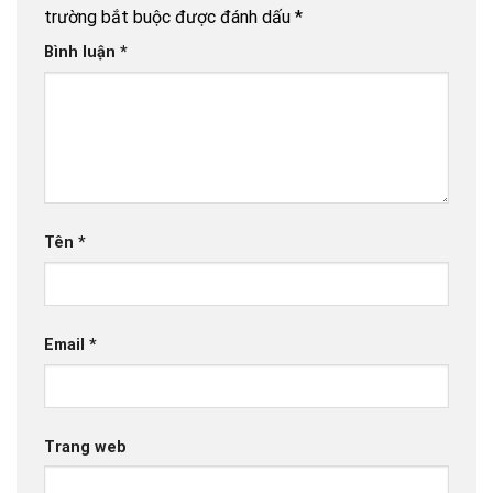
trường bắt buộc được đánh dấu
*
Bình luận
*
Tên
*
Email
*
Trang web