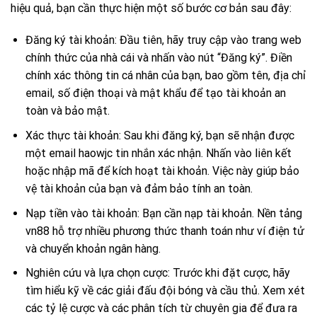
hiệu quả, bạn cần thực hiện một số bước cơ bản sau đây:
Đăng ký tài khoản: Đầu tiên, hãy truy cập vào trang web
chính thức của nhà cái và nhấn vào nút “Đăng ký”. Điền
chính xác thông tin cá nhân của bạn, bao gồm tên, địa chỉ
email, số điện thoại và mật khẩu để tạo tài khoản an
toàn và bảo mật.
Xác thực tài khoản: Sau khi đăng ký, bạn sẽ nhận được
một email haowjc tin nhắn xác nhận. Nhấn vào liên kết
hoặc nhập mã để kích hoạt tài khoản. Việc này giúp bảo
vệ tài khoản của bạn và đảm bảo tính an toàn.
Nạp tiền vào tài khoản: Bạn cần nạp tài khoản. Nền tảng
vn88 hỗ trợ nhiều phương thức thanh toán như ví điện tử
và chuyển khoản ngân hàng.
Nghiên cứu và lựa chọn cược: Trước khi đặt cược, hãy
tìm hiểu kỹ về các giải đấu đội bóng và cầu thủ. Xem xét
các tỷ lệ cược và các phân tích từ chuyên gia để đưa ra