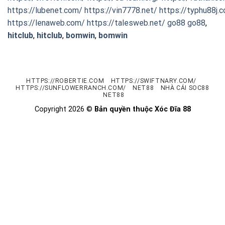
https://lubenet.com/
https://vin7778.net/
https://typhu88j.
https://lenaweb.com/
https://talesweb.net/
go88
go88
,
hitclub
,
hitclub
,
bomwin
,
bomwin
HTTPS://ROBERTIE.COM
HTTPS://SWIFTNARY.COM/
HTTPS://SUNFLOWERRANCH.COM/
NET88
NHÀ CÁI SOC88
NET88
Copyright 2026 ©
Bản quyền thuộc Xóc Đĩa 88