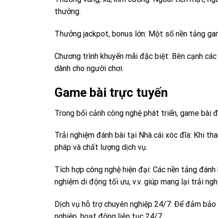
thưởng.
Thưởng jackpot, bonus lớn: Một số nền tảng ga
Chương trình khuyến mãi đặc biệt: Bên cạnh các 
dành cho người chơi.
Game bài trực tuyến
Trong bối cảnh công nghệ phát triển, game bài đ
Trải nghiệm đánh bài tại Nhà cái xóc đĩa: Khi th
pháp và chất lượng dịch vụ.
Tích hợp công nghệ hiện đại: Các nền tảng đánh 
nghiệm di động tối ưu, v.v. giúp mang lại trải ng
Dịch vụ hỗ trợ chuyên nghiệp 24/7: Để đảm bảo 
nghiệp, hoạt động liên tục 24/7.