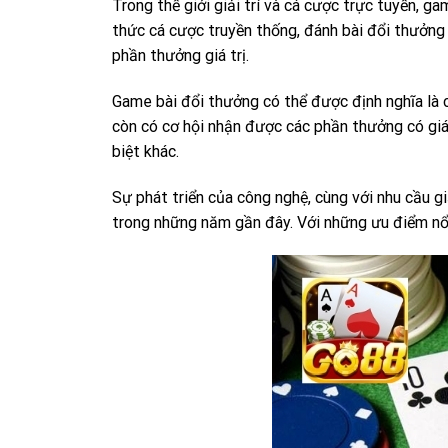
Trong thế giới giải trí và cá cược trực tuyến, 
thức cá cược truyền thống, đánh bài đổi thưởng 
phần thưởng giá trị.
Game bài đổi thưởng có thể được định nghĩa là c
còn có cơ hội nhận được các phần thưởng có giá 
biệt khác.
Sự phát triển của công nghệ, cùng với nhu cầu g
trong những năm gần đây. Với những ưu điểm nổi 