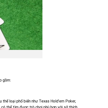
ao gồm:
 thể loại phổ biến như Texas Hold’em Poker,
ôn có thể tìm được trò chơi phù hợp với sở thích