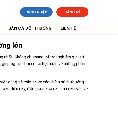
ĐĂNG NHẬP
ĐĂNG KÝ
BẮN CÁ ĐỔI THƯỞNG
LIÊN HỆ
ởng lớn
nhất. Không chỉ mang lại trải nghiệm giải trí
, giúp người chơi có cơ hội nhận về những phần
 viết cũng sẽ chia sẻ về các chính sách thưởng
toàn diện này, độc giả sẽ có cái nhìn sâu sắc về