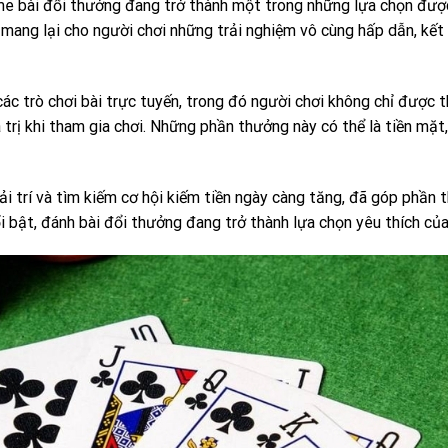
game bài đổi thưởng đang trở thành một trong những lựa chọn được
mang lại cho người chơi những trải nghiệm vô cùng hấp dẫn, kết h
ác trò chơi bài trực tuyến, trong đó người chơi không chỉ được 
trị khi tham gia chơi. Những phần thưởng này có thể là tiền mặ
iải trí và tìm kiếm cơ hội kiếm tiền ngày càng tăng, đã góp phần
bật, đánh bài đổi thưởng đang trở thành lựa chọn yêu thích của 