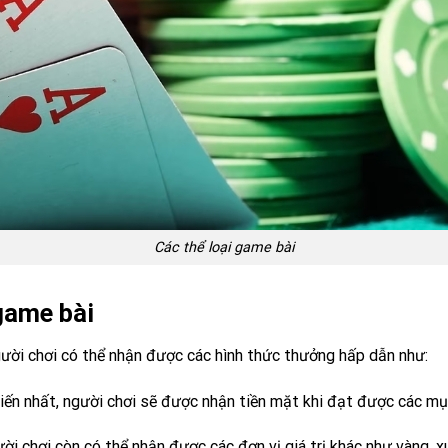
Các thể loại game bài
game bài
người chơi có thể nhận được các hình thức thưởng hấp dẫn như:
iến nhất, người chơi sẽ được nhận tiền mặt khi đạt được các mục
i chơi còn có thể nhận được các đơn vị giá trị khác như vàng, xu