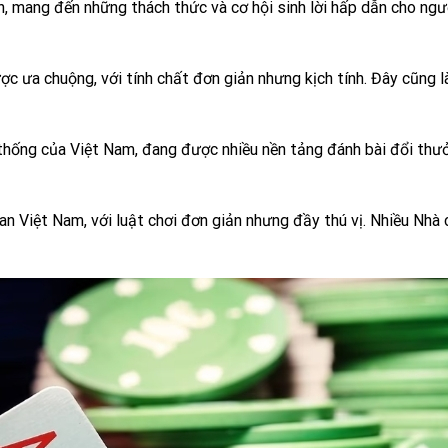
iển, mang đến những thách thức và cơ hội sinh lời hấp dẫn cho ng
ược ưa chuộng, với tính chất đơn giản nhưng kịch tính. Đây cũng 
n thống của Việt Nam, đang được nhiều nền tảng đánh bài đổi thư
gian Việt Nam, với luật chơi đơn giản nhưng đầy thú vị. Nhiều Nhà