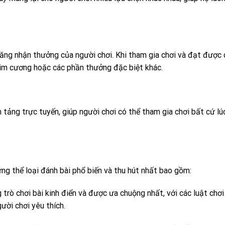
ng nhận thưởng của người chơi. Khi tham gia chơi và đạt được 
 kim cương hoặc các phần thưởng đặc biệt khác.
ảng trực tuyến, giúp người chơi có thể tham gia chơi bất cứ lúc
ng thể loại đánh bài phổ biến và thu hút nhất bao gồm:
rò chơi bài kinh điển và được ưa chuộng nhất, với các luật chơ
ười chơi yêu thích.