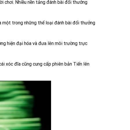
ười chơi. Nhiều nền tảng đánh bài đổi thưởng
là một trong những thể loại đánh bài đổi thưởng
ởng hiện đại hóa và đưa lên môi trường trực
 cái xóc đĩa cũng cung cấp phiên bản Tiến lên