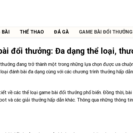
 BÀI
THỂ THAO
ĐÁ GÀ
GAME BÀI ĐỔI THƯỞNG
ài đổi thưởng: Đa dạng thể loại, thư
 thưởng đang trở thành một trong những lựa chọn được ưa chuộng 
 loại đánh bài đa dạng cùng với các chương trình thưởng hấp dẫn
iết về các thể loại game bài đổi thưởng phổ biến. Đồng thời, bài
kpot và các giải thưởng hấp dẫn khác. Thông qua những thông tin 