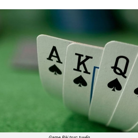
Game Bài trực tuyến