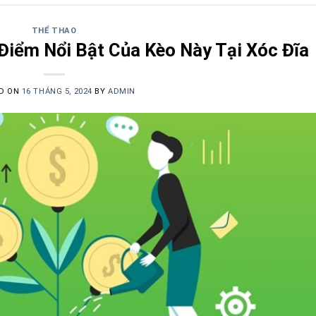
THỂ THAO
Điểm Nổi Bật Của Kèo Này Tại Xóc Đĩa
D ON
16 THÁNG 5, 2024
BY
ADMIN