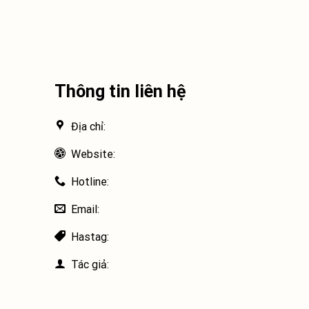
Thông tin liên hệ
Địa chỉ:
Website:
Hotline:
Email:
Hastag:
Tác giả: