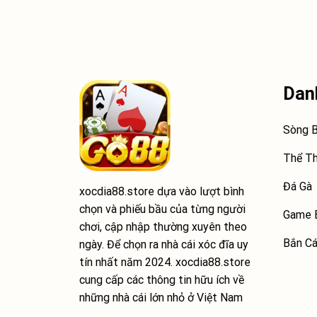
Dan
Sòng B
Thể T
Đá Gà
xocdia88.store dựa vào lượt bình
chọn và phiếu bầu của từng người
Game B
chơi, cập nhập thường xuyên theo
Bắn Cá
ngày. Để chọn ra nhà cái xóc đĩa uy
tín nhất năm 2024. xocdia88.store
cung cấp các thông tin hữu ích về
những nhà cái lớn nhỏ ở Việt Nam