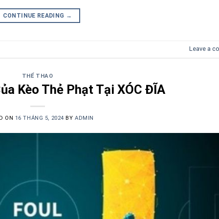
CONTINUE READING
→
Leave a 
THỂ THAO
Của Kèo Thẻ Phạt Tại XÓC ĐĨA
D ON
16 THÁNG 5, 2024
BY
ADMIN