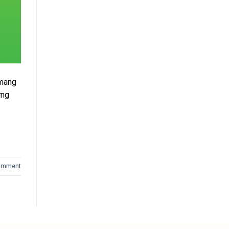
 mang
ững
comment