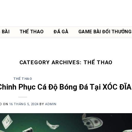
 BÀI
THỂ THAO
ĐÁ GÀ
GAME BÀI ĐỔI THƯỞNG
CATEGORY ARCHIVES:
THỂ THAO
THỂ THAO
 Chinh Phục Cá Độ Bóng Đá Tại XÓC ĐĨA
D ON
16 THÁNG 5, 2024
BY
ADMIN