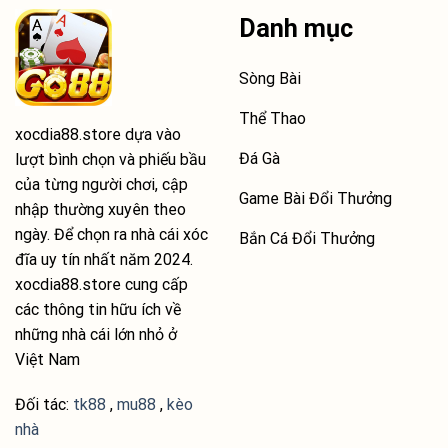
Danh mục
Sòng Bài
Thể Thao
xocdia88.store dựa vào
Đá Gà
lượt bình chọn và phiếu bầu
của từng người chơi, cập
Game Bài Đổi Thưởng
nhập thường xuyên theo
ngày. Để chọn ra nhà cái xóc
Bắn Cá Đổi Thưởng
đĩa uy tín nhất năm 2024.
xocdia88.store cung cấp
các thông tin hữu ích về
những nhà cái lớn nhỏ ở
Việt Nam
Đối tác:
tk88
,
mu88
,
kèo
nhà