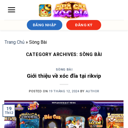
Skip
to
content
ĐĂNG NHẬP
ĐĂNG KÝ
Trang Chủ
»
Sòng Bài
CATEGORY ARCHIVES:
SÒNG BÀI
SÒNG BÀI
Giới thiệu về xóc đĩa tại rikvip
POSTED ON
19 THÁNG 12, 2024
BY
AUTHOR
19
Th12