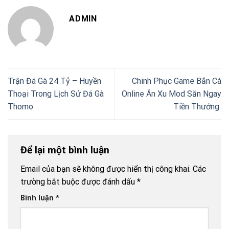
ADMIN
Trận Đá Gà 24 Tỷ – Huyền
Chinh Phục Game Bắn Cá
Thoại Trong Lịch Sử Đá Gà
Online Ăn Xu Mod Săn Ngay
Thomo
Tiền Thưởng
Để lại một bình luận
Email của bạn sẽ không được hiển thị công khai.
Các
trường bắt buộc được đánh dấu
*
Bình luận
*