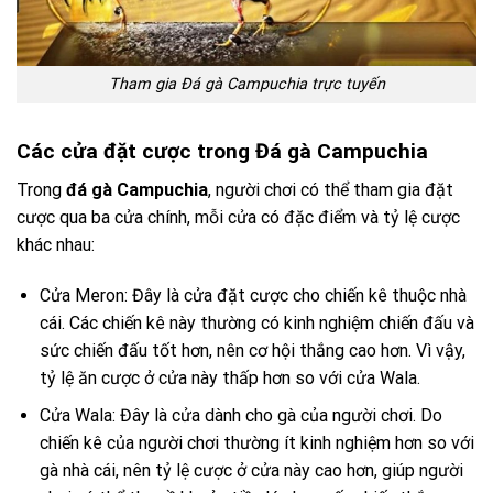
Tham gia Đá gà Campuchia trực tuyến
Các cửa đặt cược trong Đá gà Campuchia
Trong
đá gà Campuchia
, người chơi có thể tham gia đặt
cược qua ba cửa chính, mỗi cửa có đặc điểm và tỷ lệ cược
khác nhau:
Cửa Meron: Đây là cửa đặt cược cho chiến kê thuộc nhà
cái. Các chiến kê này thường có kinh nghiệm chiến đấu và
sức chiến đấu tốt hơn, nên cơ hội thắng cao hơn. Vì vậy,
tỷ lệ ăn cược ở cửa này thấp hơn so với cửa Wala.
Cửa Wala: Đây là cửa dành cho gà của người chơi. Do
chiến kê của người chơi thường ít kinh nghiệm hơn so với
gà nhà cái, nên tỷ lệ cược ở cửa này cao hơn, giúp người