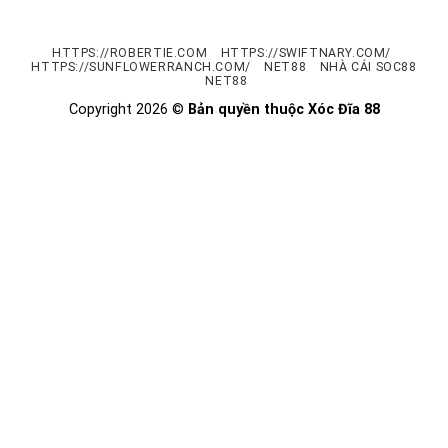
HTTPS://ROBERTIE.COM
HTTPS://SWIFTNARY.COM/
HTTPS://SUNFLOWERRANCH.COM/
NET88
NHÀ CÁI SOC88
NET88
Copyright 2026 ©
Bản quyền thuộc Xóc Đĩa 88