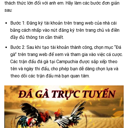
thách thức lớn đối với anh em. Hãy làm các bước đơn giản
sau:
Bước 1: Đăng ký tài khoản trên trang web của nhà cái
bằng cách nhấp vào nút đăng ký trên trang chủ và điền
đầy đủ thông tin cần thiết.
Bước 2: Sau khi tạo tài khoản thành công, chọn mục “Đá
gà” trên trang web để xem và tham gia vào việc cá cược.
Các trận đấu
đá gà tại Campuchia
được sắp xếp theo
tên và ngày thi đấu, cho phép bạn dễ dàng chọn lựa và
theo dõi các trận đấu mà bạn quan tâm.