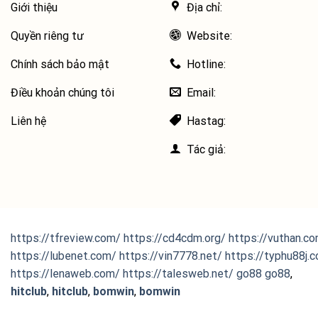
Giới thiệu
Địa chỉ:
Quyền riêng tư
Website:
Chính sách bảo mật
Hotline:
Điều khoản chúng tôi
Email:
Liên hệ
Hastag:
Tác giả:
https://tfreview.com/
https://cd4cdm.org/
https://vuthan.c
https://lubenet.com/
https://vin7778.net/
https://typhu88j.
https://lenaweb.com/
https://talesweb.net/
go88
go88
,
hitclub
,
hitclub
,
bomwin
,
bomwin