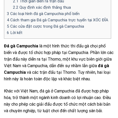
2.1
Thời gian diễn ra trận đấu
2.2
Quy định xác định thắng thua
3
Các loại hình đá gà Campuchia phổ biến
4
Cách tham gia Đá gà Campuchia trực tuyến tại XÓC ĐĨA
5
Các cửa đặt cược trong Đá gà Campuchia
6
Lời kết
Đá gà Campuchia
là một hình thức thi đấu gà chọi phổ
biến và được tổ chức hợp pháp tại Campuchia. Phần lớn các
trận đấu này diễn ra tại Thomo, một khu vực biên giới giữa
Việt Nam và Campuchia, dẫn đến sự nhầm lẫn giữa
đá gà
Campuchia
và các trận đấu tại Thomo. Tuy nhiên, hai loại
hình này là hoàn toàn độc lập và khác biệt nhau.
Khác với Việt Nam, đá gà ở Campuchia đã được hợp pháp
hóa, trở thành một ngành kinh doanh có lợi nhuận cao. Điều
này cho phép các giải đấu được tổ chức một cách bài bản
và chuyên nghiệp, từ luật chơi đến chất lượng sân bãi.