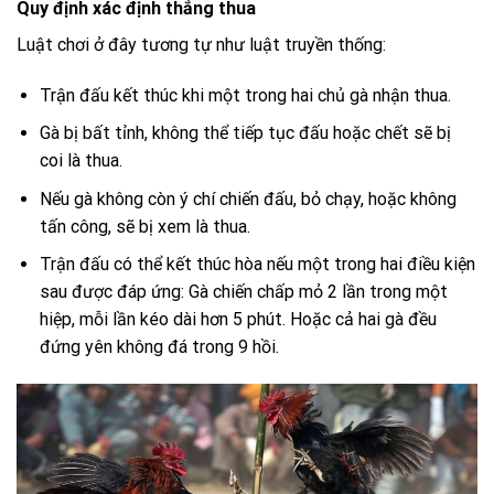
Quy định xác định thắng thua
Luật chơi ở đây tương tự như luật truyền thống:
Trận đấu kết thúc khi một trong hai chủ gà nhận thua.
Gà bị bất tỉnh, không thể tiếp tục đấu hoặc chết sẽ bị
coi là thua.
Nếu gà không còn ý chí chiến đấu, bỏ chạy, hoặc không
tấn công, sẽ bị xem là thua.
Trận đấu có thể kết thúc hòa nếu một trong hai điều kiện
sau được đáp ứng: Gà chiến chấp mỏ 2 lần trong một
hiệp, mỗi lần kéo dài hơn 5 phút. Hoặc cả hai gà đều
đứng yên không đá trong 9 hồi.