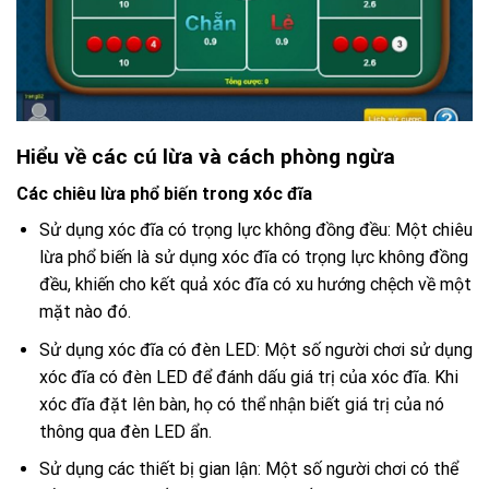
Hiểu về các cú lừa và cách phòng ngừa
Các chiêu lừa phổ biến trong xóc đĩa
Sử dụng xóc đĩa có trọng lực không đồng đều: Một chiêu
lừa phổ biến là sử dụng xóc đĩa có trọng lực không đồng
đều, khiến cho kết quả xóc đĩa có xu hướng chệch về một
mặt nào đó.
Sử dụng xóc đĩa có đèn LED: Một số người chơi sử dụng
xóc đĩa có đèn LED để đánh dấu giá trị của xóc đĩa. Khi
xóc đĩa đặt lên bàn, họ có thể nhận biết giá trị của nó
thông qua đèn LED ẩn.
Sử dụng các thiết bị gian lận: Một số người chơi có thể