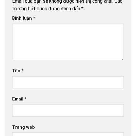
Email của bạn sẽ không được hiển thị công khai.
Các
trường bắt buộc được đánh dấu
*
Bình luận
*
Tên
*
Email
*
Trang web