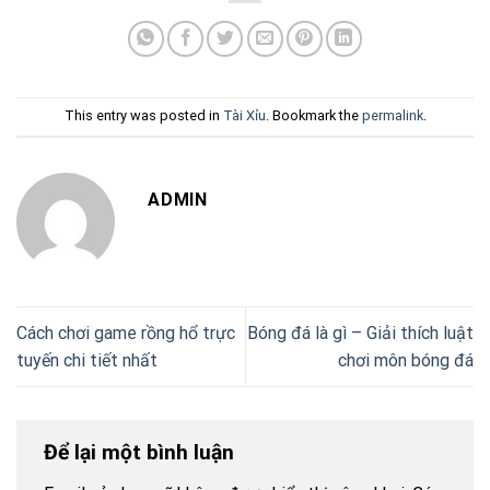
This entry was posted in
Tài Xỉu
. Bookmark the
permalink
.
ADMIN
Cách chơi game rồng hổ trực
Bóng đá là gì – Giải thích luật
tuyến chi tiết nhất
chơi môn bóng đá
Để lại một bình luận