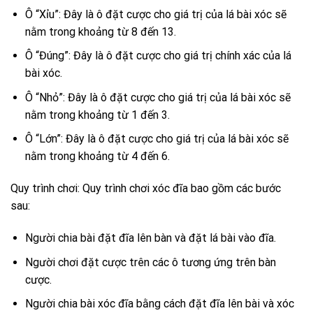
Ô “Xỉu”: Đây là ô đặt cược cho giá trị của lá bài xóc sẽ
nằm trong khoảng từ 8 đến 13.
Ô “Đúng”: Đây là ô đặt cược cho giá trị chính xác của lá
bài xóc.
Ô “Nhỏ”: Đây là ô đặt cược cho giá trị của lá bài xóc sẽ
nằm trong khoảng từ 1 đến 3.
Ô “Lớn”: Đây là ô đặt cược cho giá trị của lá bài xóc sẽ
nằm trong khoảng từ 4 đến 6.
Quy trình chơi: Quy trình chơi xóc đĩa bao gồm các bước
sau:
Người chia bài đặt đĩa lên bàn và đặt lá bài vào đĩa.
Người chơi đặt cược trên các ô tương ứng trên bàn
cược.
Người chia bài xóc đĩa bằng cách đặt đĩa lên bài và xóc