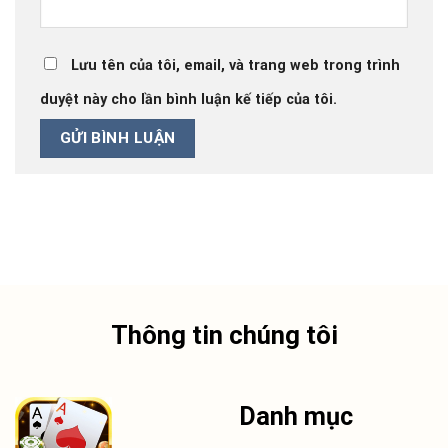
Lưu tên của tôi, email, và trang web trong trình
duyệt này cho lần bình luận kế tiếp của tôi.
Thông tin chúng tôi
Danh mục