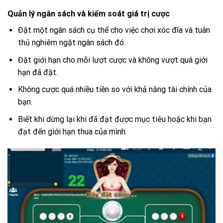
Quản lý ngân sách và kiểm soát giá trị cược
Đặt một ngân sách cụ thể cho việc chơi xóc đĩa và tuân
thủ nghiêm ngặt ngân sách đó.
Đặt giới hạn cho mỗi lượt cược và không vượt quá giới
hạn đã đặt.
Không cược quá nhiều tiền so với khả năng tài chính của
bạn.
Biết khi dừng lại khi đã đạt được mục tiêu hoặc khi bạn
đạt đến giới hạn thua của mình.