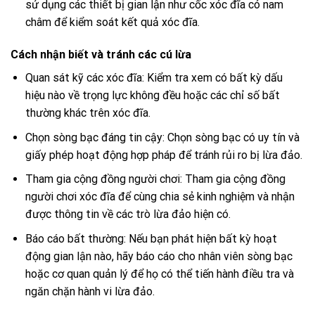
sử dụng các thiết bị gian lận như cốc xóc đĩa có nam
châm để kiểm soát kết quả xóc đĩa.
Cách nhận biết và tránh các cú lừa
Quan sát kỹ các xóc đĩa: Kiểm tra xem có bất kỳ dấu
hiệu nào về trọng lực không đều hoặc các chỉ số bất
thường khác trên xóc đĩa.
Chọn sòng bạc đáng tin cậy: Chọn sòng bạc có uy tín và
giấy phép hoạt động hợp pháp để tránh rủi ro bị lừa đảo.
Tham gia cộng đồng người chơi: Tham gia cộng đồng
người chơi xóc đĩa để cùng chia sẻ kinh nghiệm và nhận
được thông tin về các trò lừa đảo hiện có.
Báo cáo bất thường: Nếu bạn phát hiện bất kỳ hoạt
động gian lận nào, hãy báo cáo cho nhân viên sòng bạc
hoặc cơ quan quản lý để họ có thể tiến hành điều tra và
ngăn chặn hành vi lừa đảo.