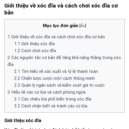
Giới thiệu về xóc đĩa và cách chơi xóc đĩa cơ
bản
Mục lục đơn giản
[
Ẩn
]
1
Giới thiệu về xóc đĩa và cách chơi xóc đĩa cơ bản
1.1
Giới thiệu xóc đĩa
1.2
Cách chơi xóc đĩa
2
Các nguyên tắc cơ bản để tăng khả năng thắng trong xóc
đĩa
2.1
Tìm hiểu về xác suất và tỷ lệ thanh toán
2.2
Chiến lược cược một cách thông minh
2.3
Quản lý ngân sách và kiểm soát giá trị cược
3
Hiểu về các cú lừa và cách phòng ngừa
3.1
Các chiêu lừa phổ biến trong xóc đĩa
3.2
Cách nhận biết và tránh các cú lừa
Giới thiệu xóc đĩa