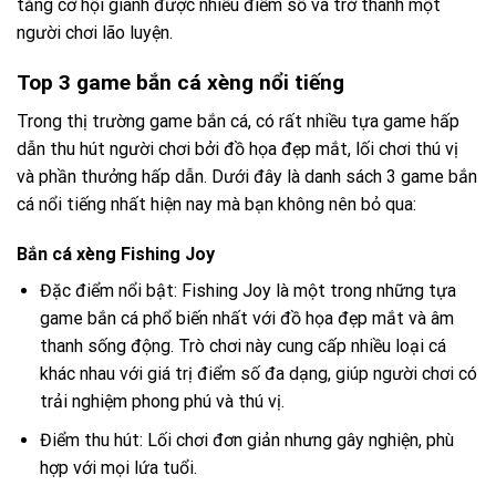
tăng cơ hội giành được nhiều điểm số và trở thành một
người chơi lão luyện.
Top 3 game bắn cá xèng nổi tiếng
Trong thị trường game bắn cá, có rất nhiều tựa game hấp
dẫn thu hút người chơi bởi đồ họa đẹp mắt, lối chơi thú vị
và phần thưởng hấp dẫn. Dưới đây là danh sách 3 game bắn
cá nổi tiếng nhất hiện nay mà bạn không nên bỏ qua:
Bắn cá xèng Fishing Joy
Đặc điểm nổi bật: Fishing Joy là một trong những tựa
game bắn cá phổ biến nhất với đồ họa đẹp mắt và âm
thanh sống động. Trò chơi này cung cấp nhiều loại cá
khác nhau với giá trị điểm số đa dạng, giúp người chơi có
trải nghiệm phong phú và thú vị.
Điểm thu hút: Lối chơi đơn giản nhưng gây nghiện, phù
hợp với mọi lứa tuổi.