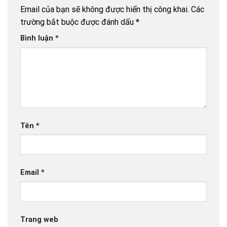
Email của bạn sẽ không được hiển thị công khai.
Các
trường bắt buộc được đánh dấu
*
Bình luận
*
Tên
*
Email
*
Trang web