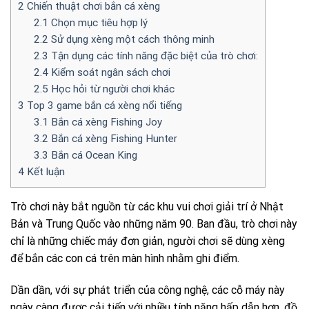
2
Chiến thuật chơi bắn cá xèng
2.1
Chọn mục tiêu hợp lý
2.2
Sử dụng xèng một cách thông minh
2.3
Tận dụng các tính năng đặc biệt của trò chơi:
2.4
Kiểm soát ngân sách chơi
2.5
Học hỏi từ người chơi khác
3
Top 3 game bắn cá xèng nổi tiếng
3.1
Bắn cá xèng Fishing Joy
3.2
Bắn cá xèng Fishing Hunter
3.3
Bắn cá Ocean King
4
Kết luận
Trò chơi này
bắt nguồn từ các khu vui chơi giải trí ở Nhật
Bản và Trung Quốc vào những năm 90. Ban đầu, trò chơi này
chỉ là những chiếc máy đơn giản, người chơi sẽ dùng xèng
để bắn các con cá trên màn hình nhằm ghi điểm.
Dần dần, với sự phát triển của công nghệ, các cỗ máy này
ngày càng được cải tiến với nhiều tính năng hấp dẫn hơn, đồ