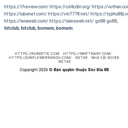
https://tfreview.com/
https://cd4cdm.org/
https://vuthan.c
https://lubenet.com/
https://vin7778.net/
https://typhu88j.
https://lenaweb.com/
https://talesweb.net/
go88
go88
,
hitclub
,
hitclub
,
bomwin
,
bomwin
HTTPS://ROBERTIE.COM
HTTPS://SWIFTNARY.COM/
HTTPS://SUNFLOWERRANCH.COM/
NET88
NHÀ CÁI SOC88
NET88
Copyright 2026 ©
Bản quyền thuộc Xóc Đĩa 88