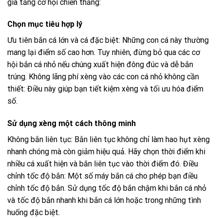
gia tăng cơ hội chiến thắng:
Chọn mục tiêu hợp lý
Ưu tiên bắn cá lớn và cá đặc biệt: Những con cá này thường
mang lại điểm số cao hơn. Tuy nhiên, đừng bỏ qua các cơ
hội bắn cá nhỏ nếu chúng xuất hiện đông đúc và dễ bắn
trúng.
Không lãng phí xèng vào các con cá nhỏ không cần
thiết: Điều này giúp bạn tiết kiệm xèng và tối ưu hóa điểm
số.
Sử dụng xèng một cách thông minh
Không bắn liên tục: Bắn liên tục không chỉ làm hao hụt xèng
nhanh chóng mà còn giảm hiệu quả. Hãy chọn thời điểm khi
nhiều cá xuất hiện và bắn liên tục vào thời điểm đó.
Điều
chỉnh tốc độ bắn: Một số máy bắn cá cho phép bạn điều
chỉnh tốc độ bắn. Sử dụng tốc độ bắn chậm khi bắn cá nhỏ
và tốc độ bắn nhanh khi bắn cá lớn hoặc trong những tình
huống đặc biệt.